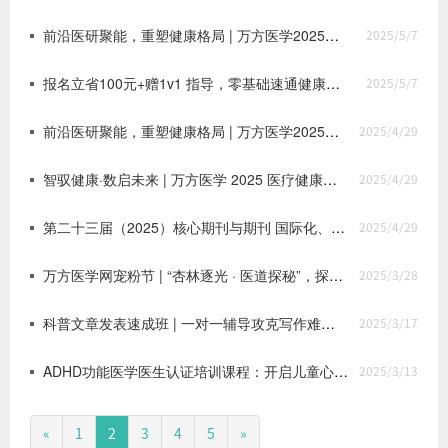
前沿医研聚能，重塑健康格局 | 万方医学2025读书月系列专题活动第二期上线啦！
2025/5/7
报名立省100元+赠1v1 指导，零基础速通健康科普，名额有限，欢迎报名！
2025/5/7
前沿医研聚能，重塑健康格局 | 万方医学2025读书月系列专题活动第二期上线啦！
2025/4/29
智驭健康·数启未来 | 万方医学 2025 医疗健康创新发展论坛在北京梅地亚中心隆重举行！
2025/4/29
第二十三届（2025）核心期刊与期刊 国际化、网络化研讨会 征文通知
2025/4/29
万方医学网宠粉节 | “杏林逐光 · 医道探秘”，探索医学智慧，共享健康未来
2025/3/28
科普文章发表速成班 | 一对一辅导攻克写作难点，助力期刊/报纸发表，医护晋升好帮手！
2025/3/17
ADHD功能医学医生认证培训课程：开启儿童心智健康诊疗新篇章
2025/3/13
«
1
2
3
4
5
»